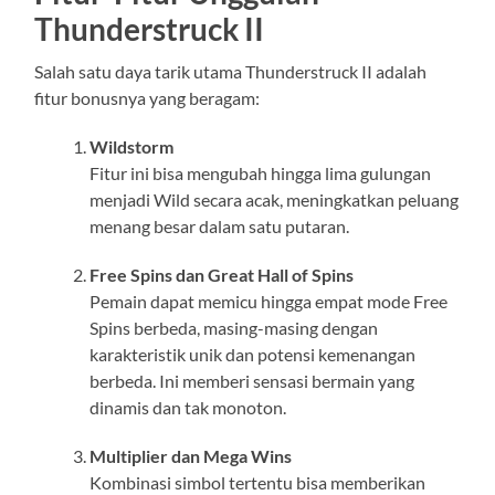
Thunderstruck II
Salah satu daya tarik utama Thunderstruck II adalah
fitur bonusnya yang beragam:
Wildstorm
Fitur ini bisa mengubah hingga lima gulungan
menjadi Wild secara acak, meningkatkan peluang
menang besar dalam satu putaran.
Free Spins dan Great Hall of Spins
Pemain dapat memicu hingga empat mode Free
Spins berbeda, masing-masing dengan
karakteristik unik dan potensi kemenangan
berbeda. Ini memberi sensasi bermain yang
dinamis dan tak monoton.
Multiplier dan Mega Wins
Kombinasi simbol tertentu bisa memberikan