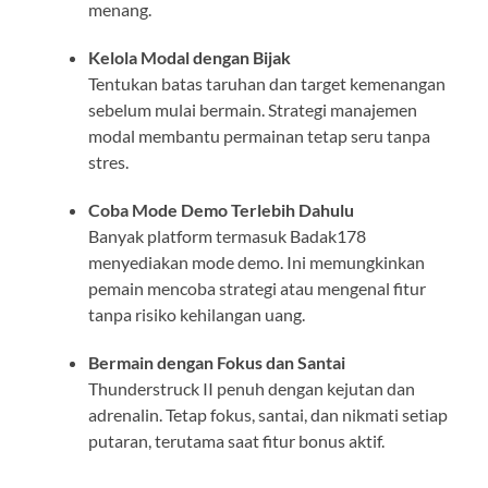
menang.
Kelola Modal dengan Bijak
Tentukan batas taruhan dan target kemenangan
sebelum mulai bermain. Strategi manajemen
modal membantu permainan tetap seru tanpa
stres.
Coba Mode Demo Terlebih Dahulu
Banyak platform termasuk Badak178
menyediakan mode demo. Ini memungkinkan
pemain mencoba strategi atau mengenal fitur
tanpa risiko kehilangan uang.
Bermain dengan Fokus dan Santai
Thunderstruck II penuh dengan kejutan dan
adrenalin. Tetap fokus, santai, dan nikmati setiap
putaran, terutama saat fitur bonus aktif.