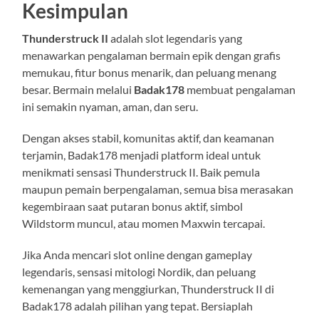
Kesimpulan
Thunderstruck II
adalah slot legendaris yang
menawarkan pengalaman bermain epik dengan grafis
memukau, fitur bonus menarik, dan peluang menang
besar. Bermain melalui
Badak178
membuat pengalaman
ini semakin nyaman, aman, dan seru.
Dengan akses stabil, komunitas aktif, dan keamanan
terjamin, Badak178 menjadi platform ideal untuk
menikmati sensasi Thunderstruck II. Baik pemula
maupun pemain berpengalaman, semua bisa merasakan
kegembiraan saat putaran bonus aktif, simbol
Wildstorm muncul, atau momen Maxwin tercapai.
Jika Anda mencari slot online dengan gameplay
legendaris, sensasi mitologi Nordik, dan peluang
kemenangan yang menggiurkan, Thunderstruck II di
Badak178 adalah pilihan yang tepat. Bersiaplah