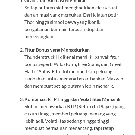
Grafis dan Animasi Memukau
Setiap putaran slot menghadirkan efek visual
dan animasi yang memukau. Dari kilatan petir
Thor hingga simbol dewa yang ikonik,
pengalaman bermain terasa hidup dan
menegangkan.
Fitur Bonus yang Menggiurkan
Thunderstruck II dikenal memiliki banyak fitur
bonus seperti Wildstorm, Free Spins, dan Great
Hall of Spins. Fitur ini memberikan peluang
tambahan untuk menang besar, bahkan Maxwin,
dan membuat setiap putaran lebih menarik.
Kombinasi RTP Tinggi dan Volatilitas Menarik
Slot ini menawarkan RTP (Return to Player) yang
cukup tinggi, memberi peluang menang yang
lebih adil. Volatilitas sedang hingga tinggi
membuat permainan menantang, tapi tetap