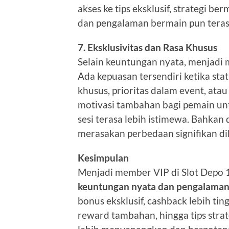
akses ke tips eksklusif, strategi ber
dan pengalaman bermain pun terasa
7. Eksklusivitas dan Rasa Khusus
Selain keuntungan nyata, menjad
Ada kepuasan tersendiri ketika stat
khusus, prioritas dalam event, ata
motivasi tambahan bagi pemain unt
sesi terasa lebih istimewa. Bahkan
merasakan perbedaan signifikan di
Kesimpulan
Menjadi member VIP di Slot Depo 10
keuntungan nyata dan pengalaman 
bonus eksklusif, cashback lebih tingg
reward tambahan, hingga tips str