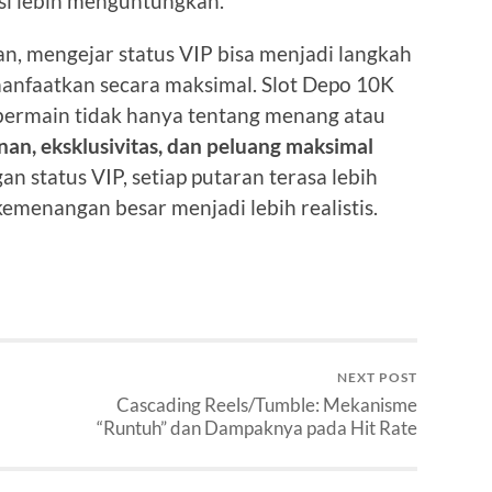
si lebih menguntungkan.
, mengejar status VIP bisa menjadi langkah
imanfaatkan secara maksimal. Slot Depo 10K
rmain tidak hanya tentang menang atau
an, eksklusivitas, dan peluang maksimal
an status VIP, setiap putaran terasa lebih
emenangan besar menjadi lebih realistis.
NEXT POST
Cascading Reels/Tumble: Mekanisme
“Runtuh” dan Dampaknya pada Hit Rate