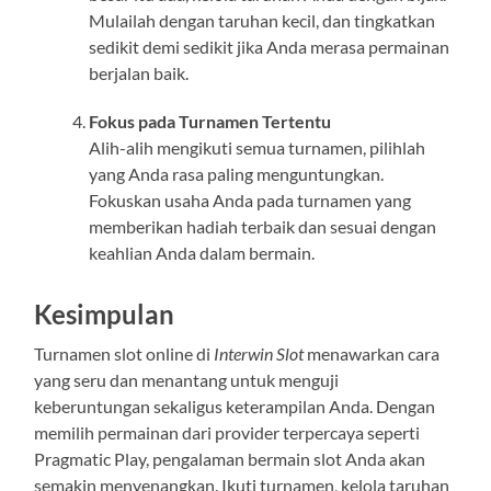
Mulailah dengan taruhan kecil, dan tingkatkan
sedikit demi sedikit jika Anda merasa permainan
berjalan baik.
Fokus pada Turnamen Tertentu
Alih-alih mengikuti semua turnamen, pilihlah
yang Anda rasa paling menguntungkan.
Fokuskan usaha Anda pada turnamen yang
memberikan hadiah terbaik dan sesuai dengan
keahlian Anda dalam bermain.
Kesimpulan
Turnamen slot online di
Interwin Slot
menawarkan cara
yang seru dan menantang untuk menguji
keberuntungan sekaligus keterampilan Anda. Dengan
memilih permainan dari provider terpercaya seperti
Pragmatic Play, pengalaman bermain slot Anda akan
semakin menyenangkan. Ikuti turnamen, kelola taruhan