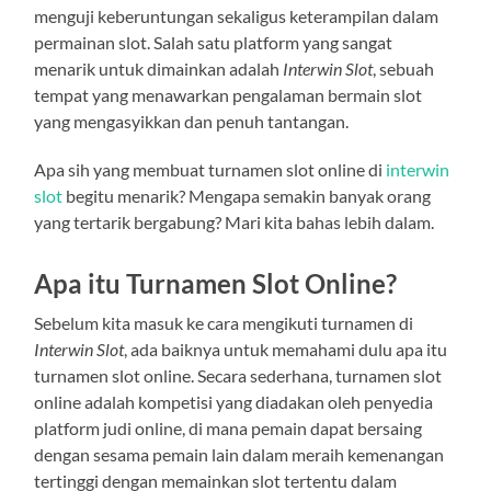
menguji keberuntungan sekaligus keterampilan dalam
permainan slot. Salah satu platform yang sangat
menarik untuk dimainkan adalah
Interwin Slot
, sebuah
tempat yang menawarkan pengalaman bermain slot
yang mengasyikkan dan penuh tantangan.
Apa sih yang membuat turnamen slot online di
interwin
slot
begitu menarik? Mengapa semakin banyak orang
yang tertarik bergabung? Mari kita bahas lebih dalam.
Apa itu Turnamen Slot Online?
Sebelum kita masuk ke cara mengikuti turnamen di
Interwin Slot
, ada baiknya untuk memahami dulu apa itu
turnamen slot online. Secara sederhana, turnamen slot
online adalah kompetisi yang diadakan oleh penyedia
platform judi online, di mana pemain dapat bersaing
dengan sesama pemain lain dalam meraih kemenangan
tertinggi dengan memainkan slot tertentu dalam