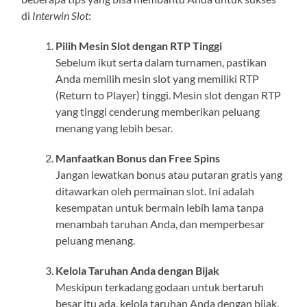
di
Interwin Slot
:
Pilih Mesin Slot dengan RTP Tinggi
Sebelum ikut serta dalam turnamen, pastikan
Anda memilih mesin slot yang memiliki RTP
(Return to Player) tinggi. Mesin slot dengan RTP
yang tinggi cenderung memberikan peluang
menang yang lebih besar.
Manfaatkan Bonus dan Free Spins
Jangan lewatkan bonus atau putaran gratis yang
ditawarkan oleh permainan slot. Ini adalah
kesempatan untuk bermain lebih lama tanpa
menambah taruhan Anda, dan memperbesar
peluang menang.
Kelola Taruhan Anda dengan Bijak
Meskipun terkadang godaan untuk bertaruh
besar itu ada, kelola taruhan Anda dengan bijak.