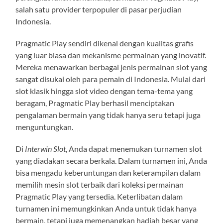
salah satu provider terpopuler di pasar perjudian
Indonesia.
Pragmatic Play sendiri dikenal dengan kualitas grafis
yang luar biasa dan mekanisme permainan yang inovatif.
Mereka menawarkan berbagai jenis permainan slot yang
sangat disukai oleh para pemain di Indonesia. Mulai dari
slot klasik hingga slot video dengan tema-tema yang
beragam, Pragmatic Play berhasil menciptakan
pengalaman bermain yang tidak hanya seru tetapi juga
menguntungkan.
Di
Interwin Slot
, Anda dapat menemukan turnamen slot
yang diadakan secara berkala. Dalam turnamen ini, Anda
bisa mengadu keberuntungan dan keterampilan dalam
memilih mesin slot terbaik dari koleksi permainan
Pragmatic Play yang tersedia. Keterlibatan dalam
turnamen ini memungkinkan Anda untuk tidak hanya
bermain, tetapi juga memenangkan hadiah besar yang