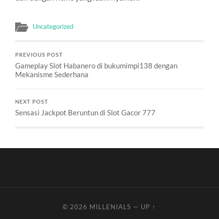
Uncategorized
PREVIOUS POST
Gameplay Slot Habanero di bukumimpi138 dengan
Mekanisme Sederhana
NEXT POST
Sensasi Jackpot Beruntun di Slot Gacor 777
© 2026
MILLENIALS
—
UP ↑