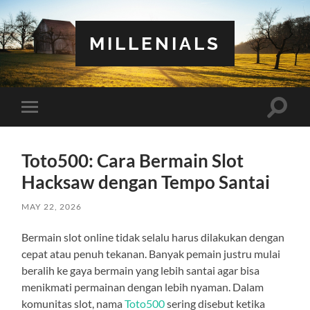
MILLENIALS
Toggle
Toggle
search
mobile
field
menu
Toto500: Cara Bermain Slot
Hacksaw dengan Tempo Santai
MAY 22, 2026
Bermain slot online tidak selalu harus dilakukan dengan
cepat atau penuh tekanan. Banyak pemain justru mulai
beralih ke gaya bermain yang lebih santai agar bisa
menikmati permainan dengan lebih nyaman. Dalam
komunitas slot, nama
Toto500
sering disebut ketika