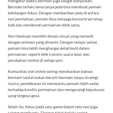
Mengatur waktu bermain juga sangat dianjurkan.
Bermain terlalu lama tanpa jeda bisa membuat pemain
kehilangan fokus. Dengan memberikan jeda di antara
sesi permainan, pemain bisa menjaga konsentrasi tetap
baik dan menikmati permainan lebih lama.
Slot Hacksaw memiliki desain visual yang menarik
dengan animasi yang dinamis. Dengan tempo santai,
pemain bisa lebih menghargai detail kecil dalam
permainan, seperti efek transisi, suara latar, dan
perubahan simbol di setiap spin.
Komunitas slot online sering menekankan bahwa
bermain santai bukan berarti bermain tanpa strategi.
Justru, pendekatan ini membantu pemain lebih sadar
terhadap kondisi permainan dan mengurangi keputusan
yang tergesa-gesa.
Selain itu, fokus pada satu game dalam satu sesi juga
sangat membantu. Dengan tidak terlalu sering