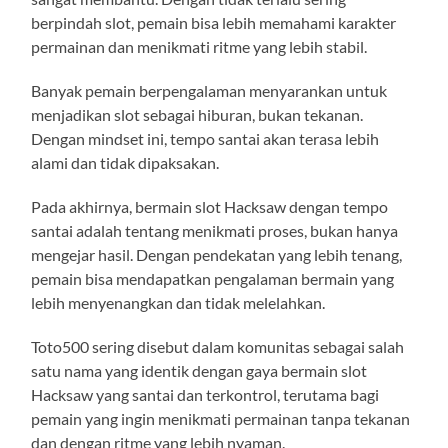
berpindah slot, pemain bisa lebih memahami karakter
permainan dan menikmati ritme yang lebih stabil.
Banyak pemain berpengalaman menyarankan untuk
menjadikan slot sebagai hiburan, bukan tekanan.
Dengan mindset ini, tempo santai akan terasa lebih
alami dan tidak dipaksakan.
Pada akhirnya, bermain slot Hacksaw dengan tempo
santai adalah tentang menikmati proses, bukan hanya
mengejar hasil. Dengan pendekatan yang lebih tenang,
pemain bisa mendapatkan pengalaman bermain yang
lebih menyenangkan dan tidak melelahkan.
Toto500 sering disebut dalam komunitas sebagai salah
satu nama yang identik dengan gaya bermain slot
Hacksaw yang santai dan terkontrol, terutama bagi
pemain yang ingin menikmati permainan tanpa tekanan
dan dengan ritme yang lebih nyaman.