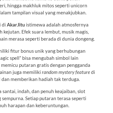
 peri, hingga makhluk mitos seperti unicorn
alam tampilan visual yang menakjubkan.
i di
AkarJitu
istimewa adalah atmosfernya
 kejutan. Efek suara lembut, musik magis,
in merasa seperti berada di dunia dongeng.
emiliki fitur bonus unik yang berhubungan
agic spell” bisa mengubah simbol lain
isa memicu putaran gratis dengan pengganda
inan juga memiliki
random mystery feature
di
l dan memberikan hadiah tak terduga.
santai, indah, dan penuh keajaiban, slot
g sempurna. Setiap putaran terasa seperti
enuh harapan dan keberuntungan.