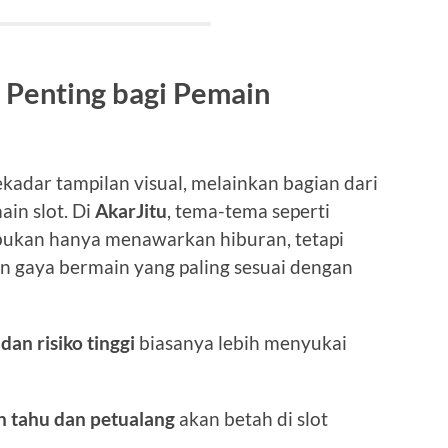
 Penting bagi Pemain
kadar tampilan visual, melainkan bagian dari
in slot. Di
AkarJitu
, tema-tema seperti
 bukan hanya menawarkan hiburan, tetapi
gaya bermain yang paling sesuai dengan
dan risiko tinggi
biasanya lebih menyukai
n tahu dan petualang
akan betah di slot