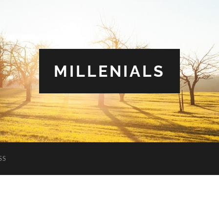
MILLENIALS
SS