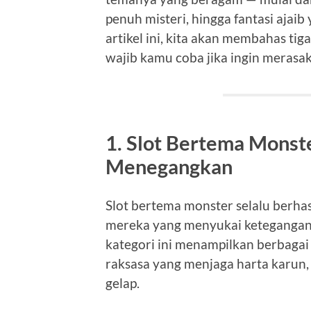
penuh misteri, hingga fantasi ajai
artikel ini, kita akan membahas tiga
wajib kamu coba jika ingin merasa
1. Slot Bertema Monste
Menegangkan
Slot bertema monster selalu berha
mereka yang menyukai ketegangan d
kategori ini menampilkan berbagai
raksasa yang menjaga harta karun,
gelap.