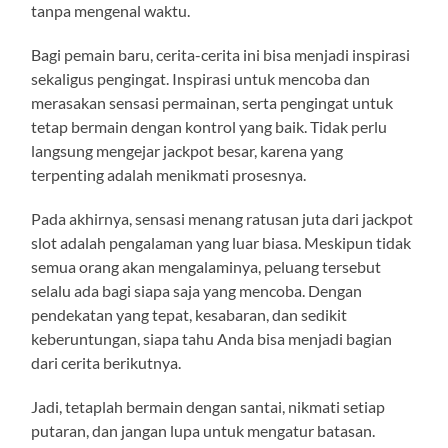
tanpa mengenal waktu.
Bagi pemain baru, cerita-cerita ini bisa menjadi inspirasi
sekaligus pengingat. Inspirasi untuk mencoba dan
merasakan sensasi permainan, serta pengingat untuk
tetap bermain dengan kontrol yang baik. Tidak perlu
langsung mengejar jackpot besar, karena yang
terpenting adalah menikmati prosesnya.
Pada akhirnya, sensasi menang ratusan juta dari jackpot
slot adalah pengalaman yang luar biasa. Meskipun tidak
semua orang akan mengalaminya, peluang tersebut
selalu ada bagi siapa saja yang mencoba. Dengan
pendekatan yang tepat, kesabaran, dan sedikit
keberuntungan, siapa tahu Anda bisa menjadi bagian
dari cerita berikutnya.
Jadi, tetaplah bermain dengan santai, nikmati setiap
putaran, dan jangan lupa untuk mengatur batasan.