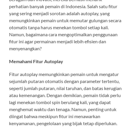
perhatian banyak pemain di Indonesia. Salah satu fitur
yang sering menjadi sorotan adalah autoplay, yang
memungkinkan pemain untuk memutar gulungan secara
otomatis tanpa harus menekan tombol setiap kali.
Namun, bagaimana cara mengoptimalkan penggunaan
fitur ini agar permainan menjadi lebih efisien dan
menyenangkan?
Memahami Fitur Autoplay
Fitur autoplay memungkinkan pemain untuk mengatur
sejumlah putaran otomatis dengan parameter tertentu,
seperti jumlah putaran, nilai taruhan, dan batas kerugian
atau kemenangan. Dengan demikian, pemain tidak perlu
lagi menekan tombol spin berulang kali, yang dapat
menghemat waktu dan tenaga. Namun, penting untuk
diingat bahwa meskipun fitur ini menawarkan
kenyamanan, pengelolaan yang bijak tetap diperlukan.