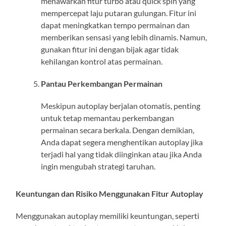
menawarkan fitur turbo atau quick spin yang
mempercepat laju putaran gulungan. Fitur ini
dapat meningkatkan tempo permainan dan
memberikan sensasi yang lebih dinamis. Namun,
gunakan fitur ini dengan bijak agar tidak
kehilangan kontrol atas permainan.
Pantau Perkembangan Permainan
Meskipun autoplay berjalan otomatis, penting
untuk tetap memantau perkembangan
permainan secara berkala. Dengan demikian,
Anda dapat segera menghentikan autoplay jika
terjadi hal yang tidak diinginkan atau jika Anda
ingin mengubah strategi taruhan.
Keuntungan dan Risiko Menggunakan Fitur Autoplay
Menggunakan autoplay memiliki keuntungan, seperti