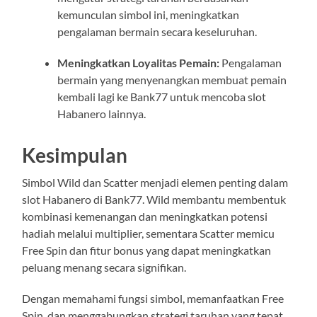
kemunculan simbol ini, meningkatkan
pengalaman bermain secara keseluruhan.
Meningkatkan Loyalitas Pemain:
Pengalaman
bermain yang menyenangkan membuat pemain
kembali lagi ke Bank77 untuk mencoba slot
Habanero lainnya.
Kesimpulan
Simbol Wild dan Scatter menjadi elemen penting dalam
slot Habanero di Bank77. Wild membantu membentuk
kombinasi kemenangan dan meningkatkan potensi
hadiah melalui multiplier, sementara Scatter memicu
Free Spin dan fitur bonus yang dapat meningkatkan
peluang menang secara signifikan.
Dengan memahami fungsi simbol, memanfaatkan Free
Spin, dan menggabungkan strategi taruhan yang tepat,