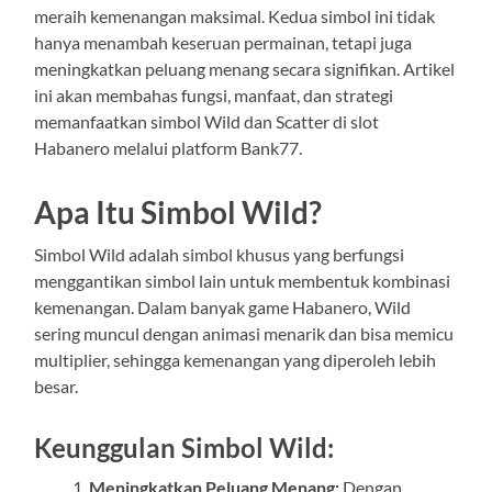
meraih kemenangan maksimal. Kedua simbol ini tidak
hanya menambah keseruan permainan, tetapi juga
meningkatkan peluang menang secara signifikan. Artikel
ini akan membahas fungsi, manfaat, dan strategi
memanfaatkan simbol Wild dan Scatter di slot
Habanero melalui platform Bank77.
Apa Itu Simbol Wild?
Simbol Wild adalah simbol khusus yang berfungsi
menggantikan simbol lain untuk membentuk kombinasi
kemenangan. Dalam banyak game Habanero, Wild
sering muncul dengan animasi menarik dan bisa memicu
multiplier, sehingga kemenangan yang diperoleh lebih
besar.
Keunggulan Simbol Wild:
Meningkatkan Peluang Menang:
Dengan