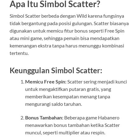
Apa Itu Simbol Scatter?
Simbol Scatter berbeda dengan Wild karena fungsinya
tidak bergantung pada posisi gulungan. Scatter biasanya
digunakan untuk memicu fitur bonus seperti Free Spin
atau mini game, sehingga pemain bisa mendapatkan
kemenangan ekstra tanpa harus menunggu kombinasi
tertentu.
Keunggulan Simbol Scatter:
Memicu Free Spin:
Scatter sering menjadi kunci
untuk mengaktifkan putaran gratis, yang
memberikan kesempatan menang tanpa
mengurangi saldo taruhan.
Bonus Tambahan:
Beberapa game Habanero
menawarkan bonus tambahan ketika Scatter
muncul, seperti multiplier atau respin.