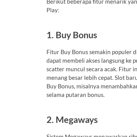
Berikut beberapa fitur menarik yan
Play:
1. Buy Bonus
Fitur Buy Bonus semakin populer di
dapat membeli akses langsung ke 
scatter muncul secara acak. Fitur 
menang besar lebih cepat. Slot ba
Buy Bonus, misalnya menambahkan m
selama putaran bonus.
2. Megaways
Sistem Megaways menawarkan ribu