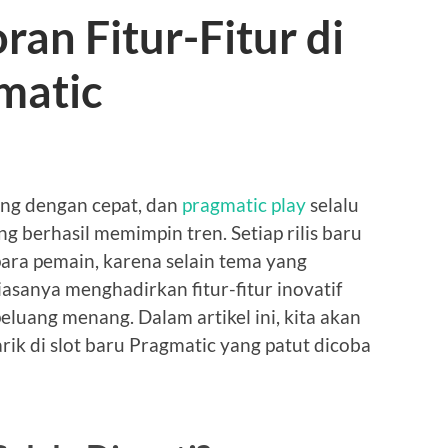
ran Fitur-Fitur di
matic
ang dengan cepat, dan
pragmatic play
selalu
 berhasil memimpin tren. Setiap rilis baru
 para pemain, karena selain tema yang
asanya menghadirkan fitur-fitur inovatif
luang menang. Dalam artikel ini, kita akan
k di slot baru Pragmatic yang patut dicoba