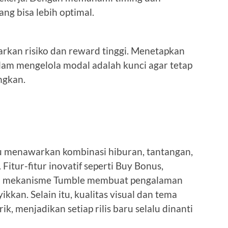
ang bisa lebih optimal.
arkan risiko dan reward tinggi. Menetapkan
alam mengelola modal adalah kunci agar tetap
ngkan.
u menawarkan kombinasi hiburan, tantangan,
itur-fitur inovatif seperti Buy Bonus,
dan mekanisme Tumble membuat pengalaman
kkan. Selain itu, kualitas visual dan tema
, menjadikan setiap rilis baru selalu dinanti