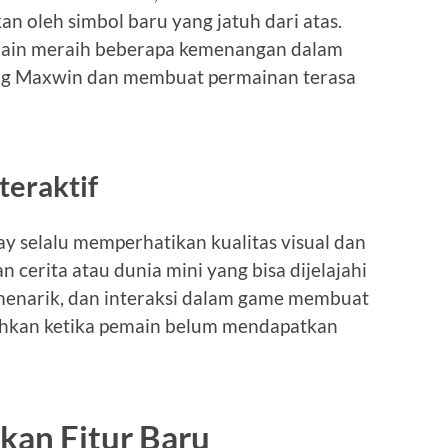
n oleh simbol baru yang jatuh dari atas.
ain meraih beberapa kemenangan dalam
ang Maxwin dan membuat permainan terasa
teraktif
lay selalu memperhatikan kualitas visual dan
 cerita atau dunia mini yang bisa dijelajahi
 menarik, dan interaksi dalam game membuat
ahkan ketika pemain belum mendapatkan
kan Fitur Baru