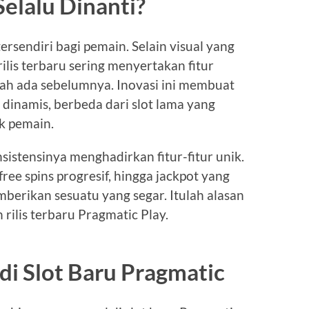
elalu Dinanti?
ersendiri bagi pemain. Selain visual yang
lis terbaru sering menyertakan fitur
ah ada sebelumnya. Inovasi ini membuat
dinamis, berbeda dari slot lama yang
k pemain.
sistensinya menghadirkan fitur-fitur unik.
ee spins progresif, hingga jackpot yang
mberikan sesuatu yang segar. Itulah alasan
rilis terbaru Pragmatic Play.
 di Slot Baru Pragmatic