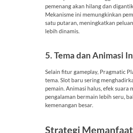
pemenang akan hilang dan digantika
Mekanisme ini memungkinkan pem
satu putaran, meningkatkan pelu
lebih dinamis.
5. Tema dan Animasi In
Selain fitur gameplay, Pragmatic P
tema. Slot baru sering menghadirkan
pemain. Animasi halus, efek suara
pengalaman bermain lebih seru, b
kemenangan besar.
Strategi Memanfaat