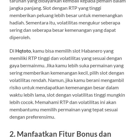
taruhan yang dibayarkan kembali kepada pemain dalam
jangka panjang. Slot dengan RTP yang tinggi
memberikan peluang lebih besar untuk memenangkan
hadiah. Sementara itu, volatilitas mengukur seberapa
sering dan seberapa besar kemenangan yang dapat
diperoleh.
Di
Hqtoto
, kamu bisa memilih slot Habanero yang
memiliki RTP tinggi dan volatilitas yang sesuai dengan
gaya bermainmu. Jika kamu lebih suka permainan yang
sering memberikan kemenangan kecil, pilih slot dengan
volatilitas rendah. Namun, jika kamu berani mengambil
risiko untuk mendapatkan kemenangan besar dalam
waktu lebih lama, slot dengan volatilitas tinggi mungkin
lebih cocok. Memahami RTP dan volatilitas ini akan
membantumu memilih permainan yang tepat sesuai
dengan preferensimu.
2.
Manfaatkan Fitur Bonus dan