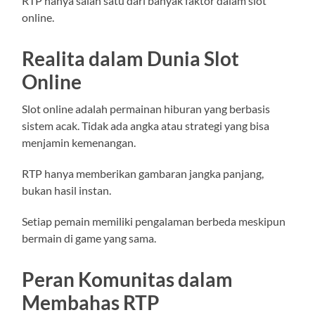
RTP hanya salah satu dari banyak faktor dalam slot
online.
Realita dalam Dunia Slot
Online
Slot online adalah permainan hiburan yang berbasis
sistem acak. Tidak ada angka atau strategi yang bisa
menjamin kemenangan.
RTP hanya memberikan gambaran jangka panjang,
bukan hasil instan.
Setiap pemain memiliki pengalaman berbeda meskipun
bermain di game yang sama.
Peran Komunitas dalam
Membahas RTP