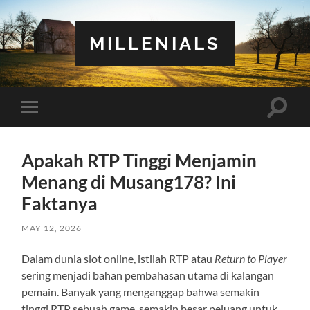
MILLENIALS
Toggle
Toggle
search
mobile
field
menu
Apakah RTP Tinggi Menjamin
Menang di Musang178? Ini
Faktanya
MAY 12, 2026
Dalam dunia slot online, istilah RTP atau
Return to Player
sering menjadi bahan pembahasan utama di kalangan
pemain. Banyak yang menganggap bahwa semakin
tinggi RTP sebuah game, semakin besar peluang untuk