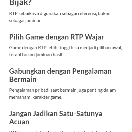
Bijak?
RTP sebaiknya digunakan sebagai referensi, bukan
sebagai jaminan.
Pilih Game dengan RTP Wajar
Game dengan RTP lebih tinggi bisa menjadi pilihan awal,
tetapi bukan jaminan hasil.
Gabungkan dengan Pengalaman
Bermain
Pengalaman pribadi saat bermain juga penting dalam
memahami karakter game.
Jangan Jadikan Satu-Satunya
Acuan